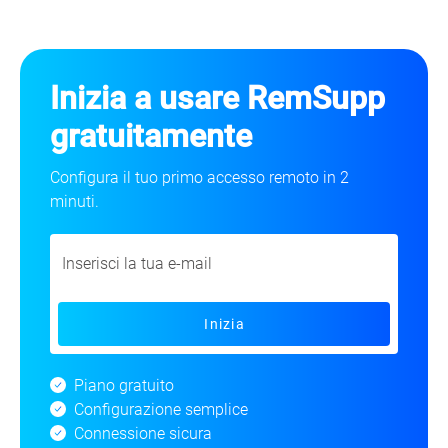
Inizia a usare RemSupp
gratuitamente
Configura il tuo primo accesso remoto in 2
minuti.
Inizia
Piano gratuito
Configurazione semplice
Connessione sicura