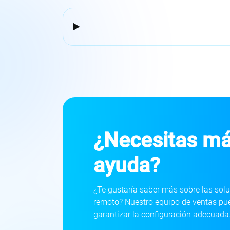
¿Necesitas m
ayuda?
¿Te gustaría saber más sobre las solu
remoto? Nuestro equipo de ventas pu
garantizar la configuración adecuada