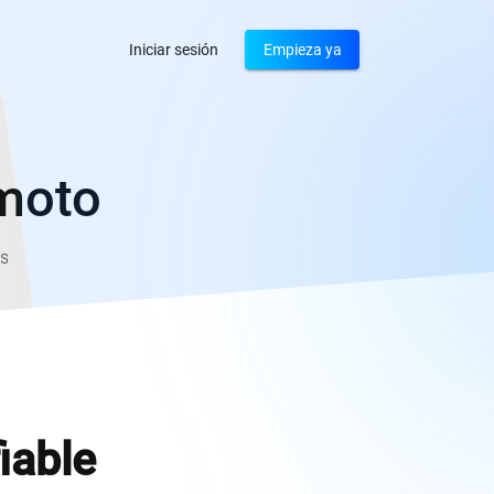
Iniciar sesión
Empieza ya
emoto
os
iable