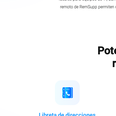
remoto de RemSupp permiten un
Pot
Libreta de direcciones