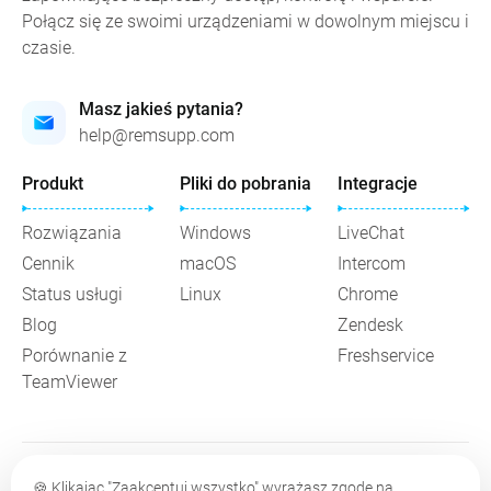
Połącz się ze swoimi urządzeniami w dowolnym miejscu i
czasie.
Masz jakieś pytania?
help@remsupp.com
Produkt
Pliki do pobrania
Integracje
Rozwiązania
Windows
LiveChat
Cennik
macOS
Intercom
Status usługi
Linux
Chrome
Blog
Zendesk
Porównanie z
Freshservice
TeamViewer
© 2026 RemSupp
🍪
Klikając "Zaakceptuj wszystko" wyrażasz zgodę na