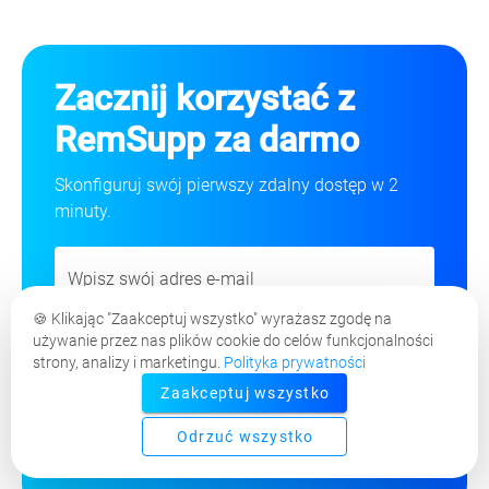
Zacznij korzystać z
RemSupp za darmo
Skonfiguruj swój pierwszy zdalny dostęp w 2
minuty.
🍪
Klikając "Zaakceptuj wszystko" wyrażasz zgodę na
używanie przez nas plików cookie do celów funkcjonalności
Rozpocznij
strony, analizy i marketingu.
Polityka prywatności
Zaakceptuj wszystko
Darmowy plan
Łatwa konfiguracja
Odrzuć wszystko
Bezpieczne połączenie